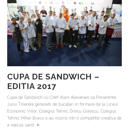
CUPA DE SANDWICH –
EDITIA 2017
Cupa de Sandwich cu Chef Alain Alexanian ca Presedinte
Juriu Tinerele generatii de bucatari in formare de la Liceul
Economic Viilor, Colegiul Tehnic Dinicu Golescu, Colegiul
Tehnic Mihai Bravu s-au inscris intr-o competitie creativa de
a realiza sand