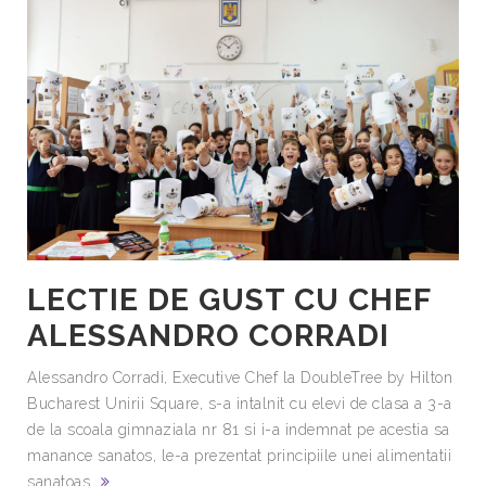
LECTIE DE GUST CU CHEF
ALESSANDRO CORRADI
Alessandro Corradi, Executive Chef la DoubleTree by Hilton
Bucharest Unirii Square, s-a intalnit cu elevi de clasa a 3-a
de la scoala gimnaziala nr 81 si i-a indemnat pe acestia sa
manance sanatos, le-a prezentat principiile unei alimentatii
sanatoas