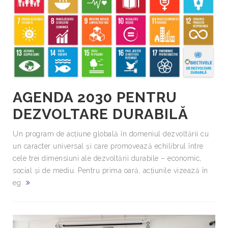
AGENDA 2030 PENTRU
DEZVOLTARE DURABILĂ
Un program de acţiune globală în domeniul dezvoltării cu
un caracter universal şi care promovează echilibrul între
cele trei dimensiuni ale dezvoltării durabile – economic,
social şi de mediu. Pentru prima oară, acţiunile vizează în
eg