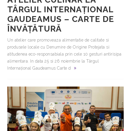
TÂRGUL INTERNAȚIONAL
GAUDEAMUS – CARTE DE
ÎNVĂȚĂTURĂ
Un atelier care promoveaza alimentatie de calitate si
produsele locale cu Denumire de Origine Protejata si
atitudenea eco-responsabiala prin cele 10 gesturi antirisipa
alimentara. In data 25 si 26 noiembrie la Târgul
Internațional Gaudeamus Carte d