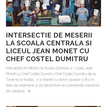
INTERSECTIE DE MESERII
LA SCOALA CENTRALA SI
LICEUL JEAN MONET CU
CHEF COSTEL DUMITRU
Intersectie de Meserii la Scoala Centrala si Liceul Jean
Monet cu Chef Costel Dumitru Chef Costel Dumitru de la
Taverna la Kostas ​ s-a intalnit cu elevii claselor a 8-a in
data 29 noiembrie si 05 decembrie le-a prezentat meseriile
din sectorul