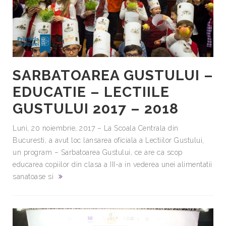
SARBATOAREA GUSTULUI –
EDUCATIE – LECTIILE
GUSTULUI 2017 – 2018
Luni, 20 noiembrie, 2017 – La Scoala Centrala din
Bucuresti, a avut loc lansarea oficiala a Lectiilor Gustului,
un program – Sarbatoarea Gustului, ce are ca scop
educarea copiilor din clasa a III-a in vederea unei alimentatii
sanatoase si