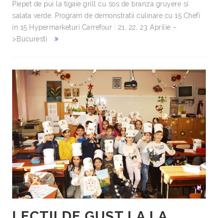
Piepet de pui la tigaie grill cu sos de branza gruyere si
salata verde. Program de demonstratii culinare cu 15 Chefi
in 15 Hypermarketuri Carrefour : 21, 22, 23 Aprilie –
>Bucuresti
LECTII DE GUST LA LA