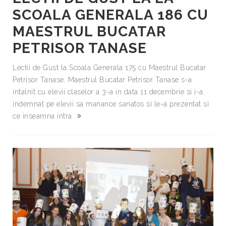
SCOALA GENERALA 186 CU
MAESTRUL BUCATAR
PETRISOR TANASE
Lectii de Gust la Scoala Generala 175 cu Maestrul Bucatar
Petrisor Tanase. Maestrul Bucatar Petrisor Tanase s-a
intalnit cu elevii claselor a 3-a in data 11 decembrie si i-a
indemnat pe elevii sa manance sanatos si le-a prezentat si
ce inseamna intra