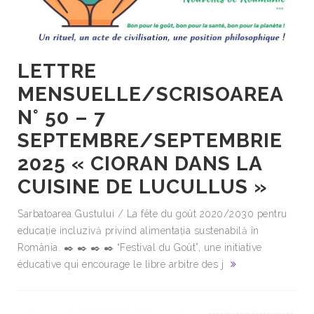
LETTRE
MENSUELLE/SCRISOAREA
N° 50 – 7
SEPTEMBRE/SEPTEMBRIE
2025 « CIORAN DANS LA
CUISINE DE LUCULLUS »
Sarbatoarea Gustului / La fête du goût 2020/2030 pentru
educație incluzivă privind alimentația sustenabilă în
România. ✒️ ✒️ ✒️ ✒️ “Festival du Goût”, une initiative
éducative qui encourage le libre arbitre des j