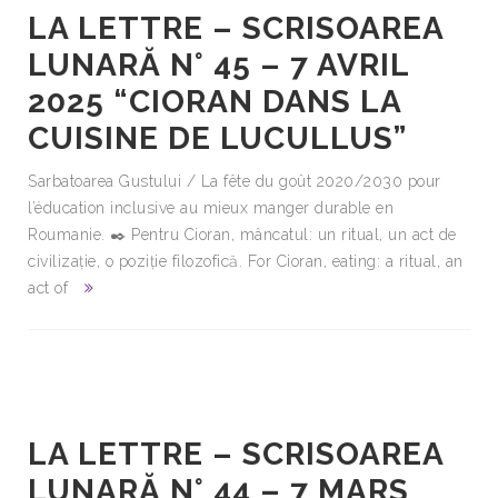
LA LETTRE – SCRISOAREA
LUNARĂ N° 45 – 7 AVRIL
2025 “CIORAN DANS LA
CUISINE DE LUCULLUS”
Sarbatoarea Gustului / La fête du goût 2020/2030 pour
l’éducation inclusive au mieux manger durable en
Roumanie. ✒️ Pentru Cioran, mâncatul: un ritual, un act de
civilizație, o poziție filozofică. For Cioran, eating: a ritual, an
act of
LA LETTRE – SCRISOAREA
LUNARĂ N° 44 – 7 MARS