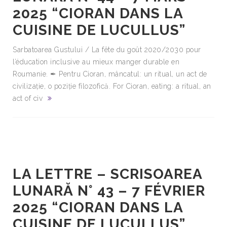
2025 “CIORAN DANS LA
CUISINE DE LUCULLUS”
Sarbatoarea Gustului / La fête du goût 2020/2030 pour
l’éducation inclusive au mieux manger durable en
Roumanie. ✒ Pentru Cioran, mâncatul: un ritual, un act de
civilizație, o poziție filozofică. For Cioran, eating: a ritual, an
act of civ
LA LETTRE – SCRISOAREA
LUNARĂ N° 43 – 7 FÉVRIER
2025 “CIORAN DANS LA
CUISINE DE LUCULLUS”