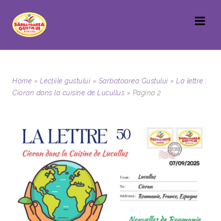
Home
»
Lecțiile gustului
»
Sarbatoarea Gustului
»
La lettre :
Cioran dans la cuisine de Lucullus
»
Pagina 2