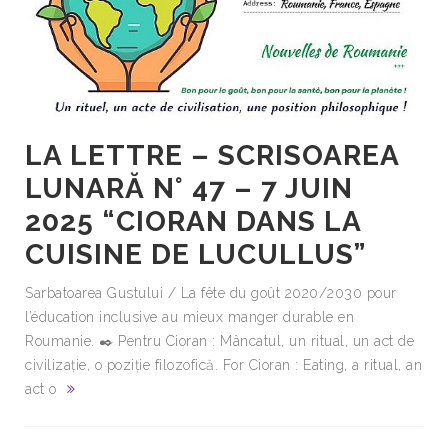
LA LETTRE – SCRISOAREA
LUNARĂ N° 47 – 7 JUIN
2025 “CIORAN DANS LA
CUISINE DE LUCULLUS”
Sarbatoarea Gustului / La fête du goût 2020/2030 pour
l’éducation inclusive au mieux manger durable en
Roumanie. ✒️ Pentru Cioran : Mâncatul, un ritual, un act de
civilizație, o poziție filozofică. For Cioran : Eating, a ritual, an
act o