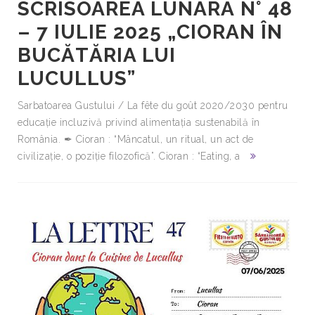
SCRISOAREA LUNARĂ N° 48
– 7 IULIE 2025 „CIORAN ÎN
BUCĂTĂRIA LUI
LUCULLUS”
Sarbatoarea Gustului / La fête du goût 2020/2030 pentru
educație incluzivă privind alimentația sustenabilă în
România. ✒ Cioran : “Mâncatul, un ritual, un act de
civilizație, o poziție filozofică”. Cioran : “Eating, a